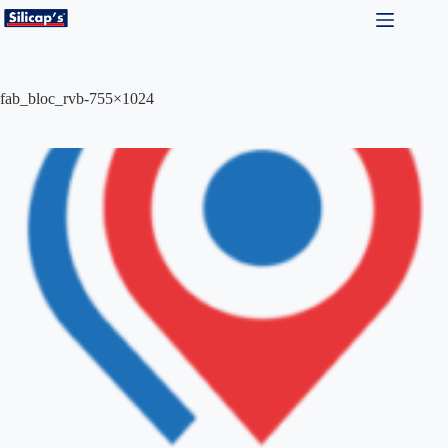
Passer
au
contenu
fab_bloc_rvb-755×1024