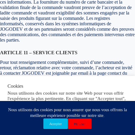
ces informations. La fourniture du numéro de carte bancaire et la
validation finale de la commande vaudront preuve de l’acceptation de
ladite commande et vaudront exigibilité des sommes engagées par la
saisie des produits figurant sur la commande. Les registres
informatisés, conservés dans les systèmes informatiques de
JOGODEV et de ses partenaires seront considérés comme des preuves
des communications, des commandes et des paiements intervenus entre
les parties.
ARTICLE 11 – SERVICE CLIENTS
Pour tout renseignement complémentaire, suivi d’une commande,
retour, réclamation relative avec votre commande, l’acheteur est invité
à contacter JOGODEV est joignable par email à la page contact du
site.
Cookies
ARTICLE 12 – RESPONSABILITÉ
Nous utilisons des cookies sur notre site Web pour vous offrir
l'expérience la plus pertinente. En cliquant sur "Accepter tout",
12.1 Capacité
vous consentez à l'utilisation de TOUS les cookies. Toutefois,
dans "Réglages" vous fournirez un consentement contrôlé.
Nous utilisons des cookies pour nous assurer que nous vous offrons la
L’acheteur, préalablement à sa commande, déclare avoir la pleine
meilleure expérience possible sur notre site.
capacité juridique, lui permettant de s’engager au titre des présentes
Tout Refuser
Réglages
Tout Accepter
Conditions Générales de Vente. JOGODEV ne peut en aucun cas être
Accepter
Refuser
tenu de vérifier la capacité juridique de ses visiteurs et des acheteurs.
En conséquence, si une personne ne disposant pas de la capacité