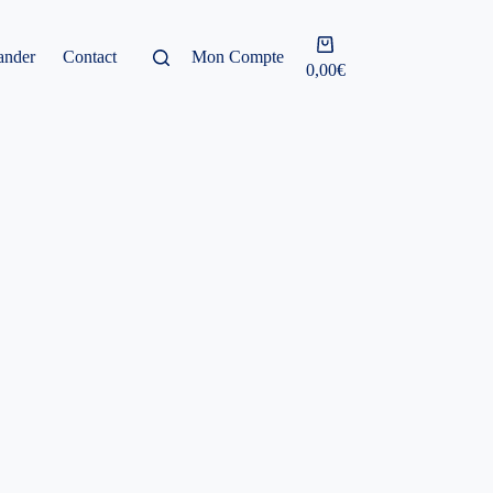
Panier
nder
Contact
Mon Compte
d’achat
0,00
€