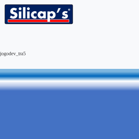
Passer
au
contenu
jogodev_tra5