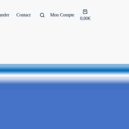
Panier
nder
Contact
Mon Compte
d’achat
0,00
€