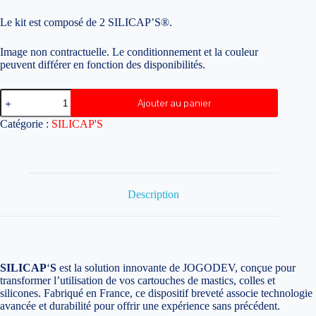
Le kit est composé de 2 SILICAP’S®.
Image non contractuelle. Le conditionnement et la couleur
peuvent différer en fonction des disponibilités.
quantité
Ajouter au panier
de
1
Catégorie :
SILICAP'S
Kit
SILICAP'S.
Description
SILICAP
‘
S
est la solution innovante de JOGODEV, conçue pour
transformer l’utilisation de vos cartouches de mastics, colles et
silicones. Fabriqué en France, ce dispositif breveté associe technologie
avancée et durabilité pour offrir une expérience sans précédent.