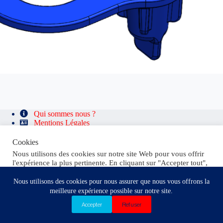
Qui sommes nous ?
Mentions Légales
Confidentialité
Conditions de Vente
Cookies
Nous utilisons des cookies sur notre site Web pour vous offrir
l'expérience la plus pertinente. En cliquant sur "Accepter tout",
vous consentez à l'utilisation de TOUS les cookies. Toutefois,
dans "Réglages" vous fournirez un consentement contrôlé.
Nous utilisons des cookies pour nous assurer que nous vous offrons la
meilleure expérience possible sur notre site.
Tout Refuser
Réglages
Tout Accepter
Accepter
Refuser
Contactez-nous
Copyright © 2026 SILICAP'S®